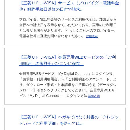
【三菱ＵＦＪ-VISA】サービス（プロバイダ・電話料金
他）解約手続日以降の日付で請求...
プロバイダ、電話料金等のサービスご利用代金は、加盟店から
当行への計上日を表示させていただいており、実際のご利用日
とは異なる場合があります。 くわしくご利用のプロバイダー、
電話会社等に直接お問い合わせください。
詳細表示
【三菱ＵＦＪ-VISA】会員専用WEBサービスの「ご利
用明細」の履歴をパソコンに保存...
会員専用WEBサービス「My Digital Connect」にログイン後、
「請求額・利用明細照会」＞「ご利用明細のダウンロード」よ
り、ダウンロード形式・対象請求をご選択のうえ【データダウ
ンロード】ボタンをクリックしてください。 会員専用WEBサー
ビス「My Digital Connect」 ログイン方法
詳細表示
【三菱ＵＦＪ-VISA】ハガキではなく封書の「クレジッ
トカードご利用明細」を送ってほ...