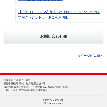
【三菱ＵＦＪ-VISA】海外へ転勤することになったので
すがクレジットカードご利用明細...
お問い合わせ先
このページの先頭へ
株式会社 三菱ＵＦＪ銀行
登録金融機関 関東財務局長(登金)第5号
加入協会 日本証券業協会、一般社団法人 金融先物取引業協会、
一般社団法人 第二種金融商品取引業協会
© MUFG Bank, Ltd.
All rights reserved.