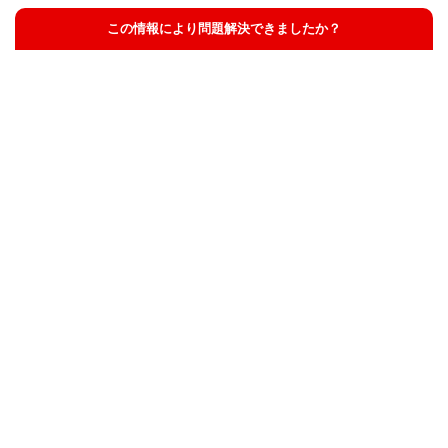
この情報により問題解決できましたか？
解決した
解決したが分かりにくい
解決しなかった
知りたい情報ではなかった