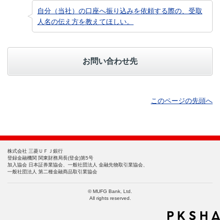
自分（当社）の口座へ振り込みを依頼する際の、受取
人名の伝え方を教えてほしい。
お問い合わせ先
このページの先頭へ
株式会社 三菱ＵＦＪ銀行
登録金融機関 関東財務局長(登金)第5号
加入協会 日本証券業協会、一般社団法人 金融先物取引業協会、
一般社団法人 第二種金融商品取引業協会
© MUFG Bank, Ltd.
All rights reserved.