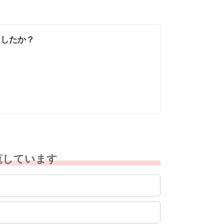
ましたか？
なかった
知りたい情報では
なかった
覧しています