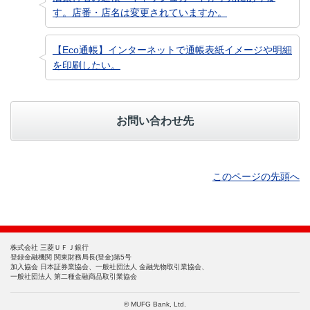
す。店番・店名は変更されていますか。
【Eco通帳】インターネットで通帳表紙イメージや明細
を印刷したい。
お問い合わせ先
このページの先頭へ
株式会社 三菱ＵＦＪ銀行
登録金融機関 関東財務局長(登金)第5号
加入協会 日本証券業協会、一般社団法人 金融先物取引業協会、
一般社団法人 第二種金融商品取引業協会
© MUFG Bank, Ltd.