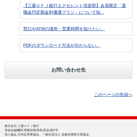
【三菱ＵＦＪ銀行エクセレント倶楽部】会員限定「退
職金円定期金利優遇プラン」について知...
窓口やATMの場所・営業時間を知りたい。
PDFのダウンロード方法が分からない。
お問い合わせ先
このページの先頭へ
株式会社 三菱ＵＦＪ銀行
登録金融機関 関東財務局長(登金)第5号
加入協会 日本証券業協会、一般社団法人 金融先物取引業協会、