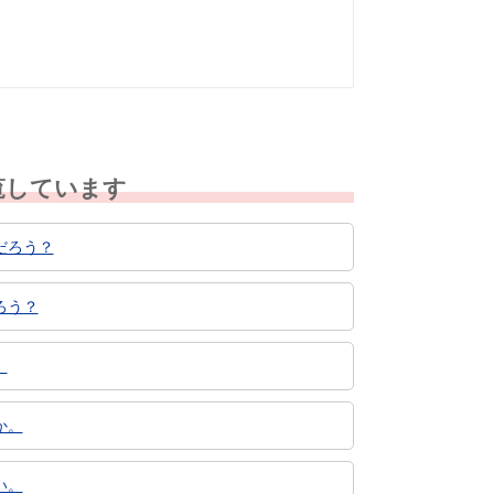
覧しています
だろう？
ろう？
。
か。
い。