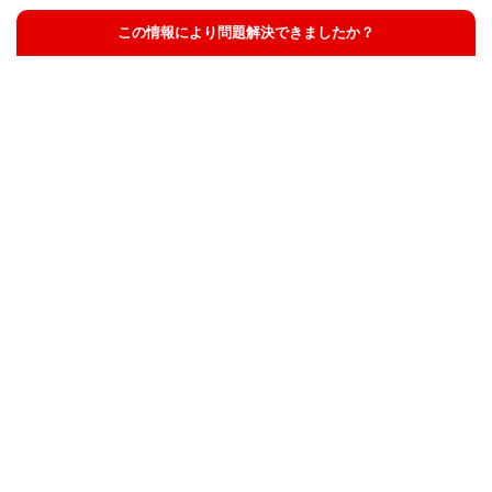
この情報により問題解決できましたか？
解決した
解決したが分かりにくい
解決しなかった
知りたい情報ではなかった