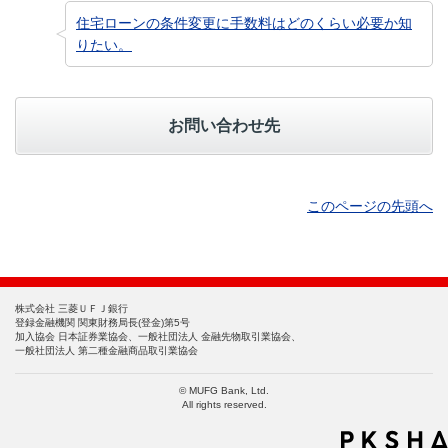
住宅ローンの条件変更に手数料はどのくらい必要か知
りたい。
お問い合わせ先
このページの先頭へ
株式会社 三菱ＵＦＪ銀行
登録金融機関 関東財務局長(登金)第5号
加入協会 日本証券業協会、一般社団法人 金融先物取引業協会、
一般社団法人 第二種金融商品取引業協会
© MUFG Bank, Ltd.
All rights reserved.