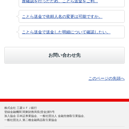
座確認を行ったため、ことら送金をご利...
ことら送金で依頼人名の変更は可能ですか。
ことら送金で送金した明細について確認したい。
お問い合わせ先
このページの先頭へ
株式会社 三菱ＵＦＪ銀行
登録金融機関 関東財務局長(登金)第5号
加入協会 日本証券業協会、一般社団法人 金融先物取引業協会、
一般社団法人 第二種金融商品取引業協会