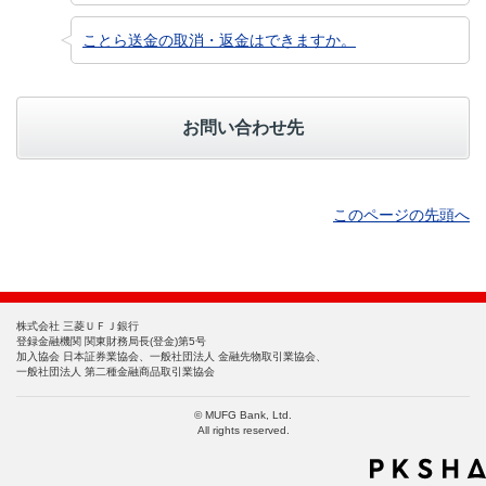
ことら送金の取消・返金はできますか。
お問い合わせ先
このページの先頭へ
株式会社 三菱ＵＦＪ銀行
登録金融機関 関東財務局長(登金)第5号
加入協会 日本証券業協会、一般社団法人 金融先物取引業協会、
一般社団法人 第二種金融商品取引業協会
© MUFG Bank, Ltd.
All rights reserved.