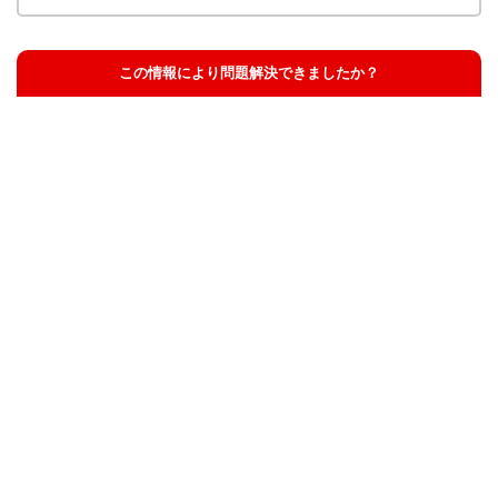
この情報により問題解決できましたか？
解決した
解決したが分かりにくい
解決しなかった
知りたい情報ではなかった