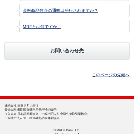
金融商品仲介の通帳は発行されますか？
MRFとは何ですか。
お問い合わせ先
このページの先頭へ
株式会社 三菱ＵＦＪ銀行
登録金融機関 関東財務局長(登金)第5号
加入協会 日本証券業協会、一般社団法人 金融先物取引業協会、
一般社団法人 第二種金融商品取引業協会
© MUFG Bank, Ltd.