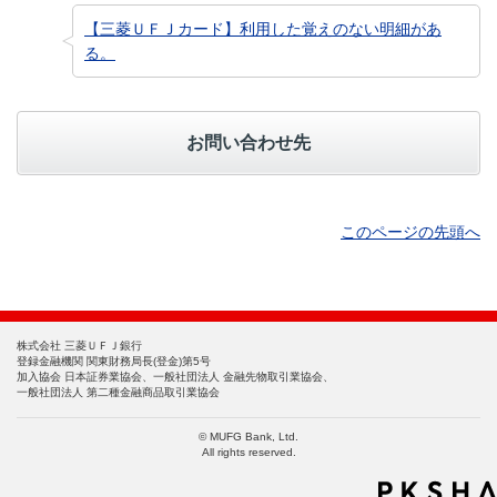
【三菱ＵＦＪカード】利用した覚えのない明細があ
る。
お問い合わせ先
このページの先頭へ
株式会社 三菱ＵＦＪ銀行
登録金融機関 関東財務局長(登金)第5号
加入協会 日本証券業協会、一般社団法人 金融先物取引業協会、
一般社団法人 第二種金融商品取引業協会
© MUFG Bank, Ltd.
All rights reserved.