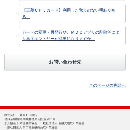
【三菱ＵＦＪカード】利用した覚えのない明細があ
る。
カードの変更・再発行や、ＭＤＣアプリの削除等によ
り再度エントリーが必要になりますか。
お問い合わせ先
このページの先頭へ
株式会社 三菱ＵＦＪ銀行
登録金融機関 関東財務局長(登金)第5号
加入協会 日本証券業協会、一般社団法人 金融先物取引業協会、
一般社団法人 第二種金融商品取引業協会