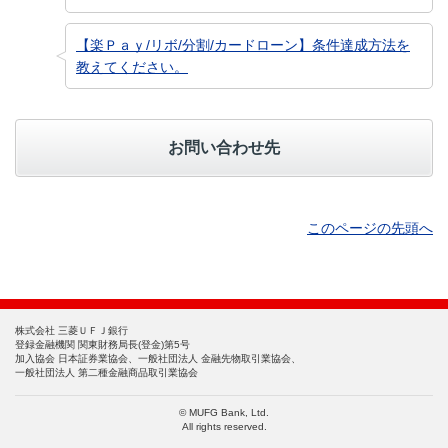
【楽Ｐａｙ/リボ/分割/カードローン】条件達成方法を
教えてください。
お問い合わせ先
このページの先頭へ
株式会社 三菱ＵＦＪ銀行
登録金融機関 関東財務局長(登金)第5号
加入協会 日本証券業協会、一般社団法人 金融先物取引業協会、
一般社団法人 第二種金融商品取引業協会
© MUFG Bank, Ltd.
All rights reserved.