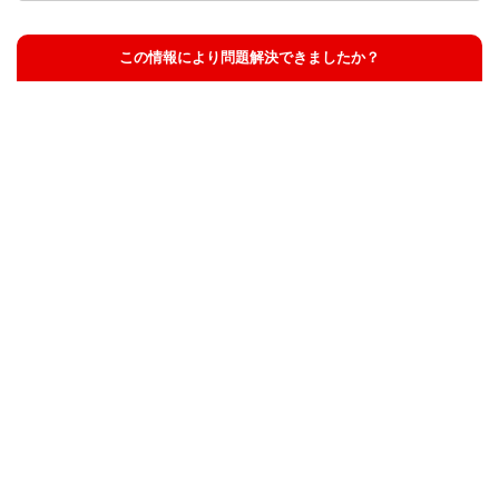
この情報により問題解決できましたか？
解決した
解決したが分かりにくい
解決しなかった
知りたい情報ではなかった