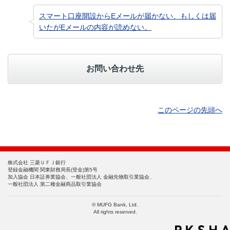
スマート口座開設からEメールが届かない、もしくは届
いたがEメールの内容が読めない。
お問い合わせ先
このページの先頭へ
株式会社 三菱ＵＦＪ銀行
登録金融機関 関東財務局長(登金)第5号
加入協会 日本証券業協会、一般社団法人 金融先物取引業協会、
一般社団法人 第二種金融商品取引業協会
© MUFG Bank, Ltd.
All rights reserved.