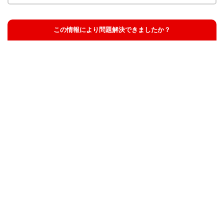
この情報により問題解決できましたか？
解決した
解決したが分かりにくい
解決しなかった
知りたい情報ではなかった