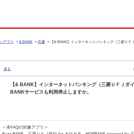
ンアプリ
>
& BANK
>
共通
>
【& BANK】インターネットバンキング（三菱ＵＦ
戻る
【& BANK】インターネットバンキング（三菱ＵＦＪダ
BANKサービスも利用停止しますか。
＜本FAQの対象アプリ＞
Buzz BANK、三菱ＵＦＪ銀行 for カウカモ、HOPBANK powered b