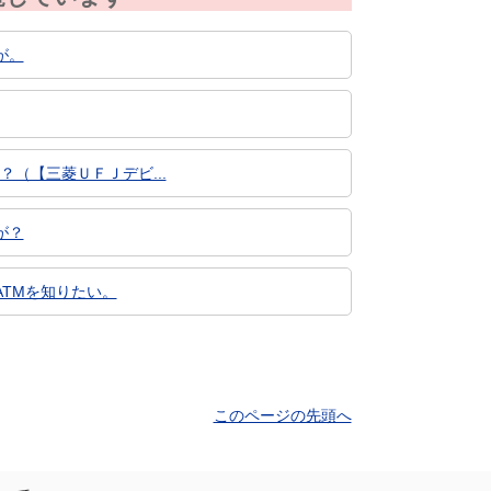
が。
（【三菱ＵＦＪデビ...
が？
TMを知りたい。
このページの先頭へ