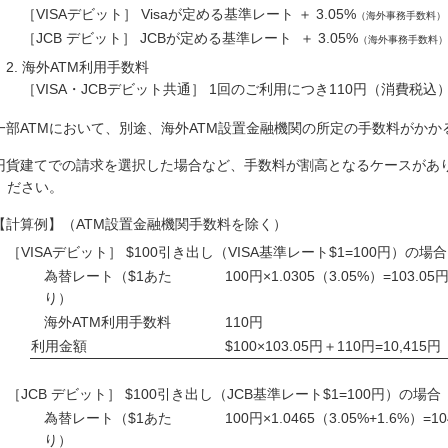
［VISAデビット］ Visaが定める基準レート ＋ 3.05%
（海外事務手数料）
［JCB デビット］ JCBが定める基準レート ＋ 3.05%
（海外事務手数料）
海外ATM利用手数料
［VISA・JCBデビット共通］ 1回のご利用につき110円（消費税込
一部ATMにおいて、別途、海外ATM設置金融機関の所定の手数料がかか
円貨建てでの請求を選択した場合など、手数料が割高となるケースがあり
ださい。
【計算例】（ATM設置金融機関手数料を除く）
［VISAデビット］ $100引き出し（VISA基準レート$1=100円）の場合
為替レート（$1あた
100円×1.0305（3.05%）=103.05
り）
海外ATM利用手数料
110円
利用金額
$100×103.05円＋110円=10,415円
［JCB デビット］ $100引き出し（JCB基準レート$1=100円）の場合
為替レート（$1あた
100円×1.0465（3.05%+1.6%）=10
り）