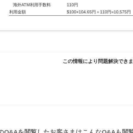
海外ATM利用手数料
110円
利用金額
$100×104.65円＋110円=10,575円
この情報により問題解決でき
解決した
解決したが分かり
解決し
にくい
のQ&Aを閲覧したお客さまはこんなQ&Aも閲