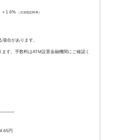
＋1.6%
（JCB指定料率）
）
る場合があります。
ます。手数料はATM設置金融機関にご確認く
円
4.65円