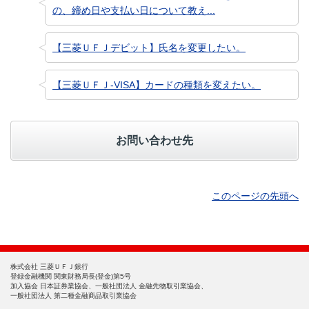
の、締め日や支払い日について教え...
【三菱ＵＦＪデビット】氏名を変更したい。
【三菱ＵＦＪ-VISA】カードの種類を変えたい。
お問い合わせ先
このページの先頭へ
株式会社 三菱ＵＦＪ銀行
登録金融機関 関東財務局長(登金)第5号
加入協会 日本証券業協会、一般社団法人 金融先物取引業協会、
一般社団法人 第二種金融商品取引業協会