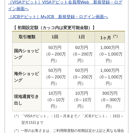
［VISAデビット］VISAデビット会員用Web 新規登録・ログ
イン画面へ
［JCBデビット］MyJCB 新規登録・ログイン画面へ
【 初期設定額（カッコ内は変更可能金額）】
（*）
取引種類
1回
1日
1ヶ月
50万円
50万円
1,000万円
国内ショッピ
（0～200万
（0～200万
（0～1,000万
ング
円）
円）
円）
50万円
50万円
1,000万円
海外ショッピ
（0～200万
（0～200万
（0～1,000万
ング
円）
円）
円）
10万円
10万円
300万円
現地通貨引き
（0～10万
（0～10万
（0～300万
出し
円）
円）
円）
（*）「VISAデビット」：1日～月末まで／「JCBデビット」：16日～
翌月15日まで
（*）一部のお客さまは、ご利用限度額の初期設定が上記と異なる場合