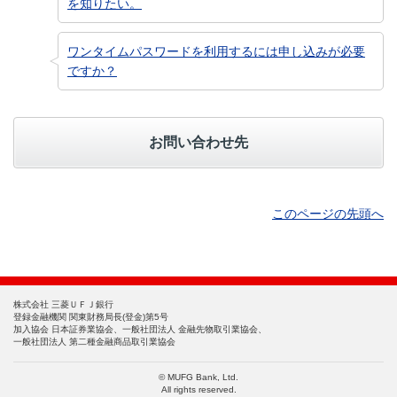
を知りたい。
ワンタイムパスワードを利用するには申し込みが必要
ですか？
お問い合わせ先
このページの先頭へ
株式会社 三菱ＵＦＪ銀行
登録金融機関 関東財務局長(登金)第5号
加入協会 日本証券業協会、一般社団法人 金融先物取引業協会、
一般社団法人 第二種金融商品取引業協会
© MUFG Bank, Ltd.
All rights reserved.