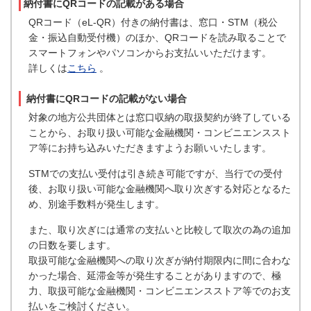
納付書にQRコードの記載がある場合
QRコード（eL-QR）付きの納付書は、窓口・STM（税公
金・振込自動受付機）のほか、QRコードを読み取ることで
スマートフォンやパソコンからお支払いいただけます。
詳しくは
こちら
。
納付書にQRコードの記載がない場合
対象の地方公共団体とは窓口収納の取扱契約が終了している
ことから、お取り扱い可能な金融機関・コンビニエンススト
ア等にお持ち込みいただきますようお願いいたします。
STMでの支払い受付は引き続き可能ですが、当行での受付
後、お取り扱い可能な金融機関へ取り次ぎする対応となるた
め、別途手数料が発生します。
また、取り次ぎには通常の支払いと比較して取次の為の追加
の日数を要します。
取扱可能な金融機関への取り次ぎが納付期限内に間に合わな
かった場合、延滞金等が発生することがありますので、極
力、取扱可能な金融機関・コンビニエンスストア等でのお支
払いをご検討ください。