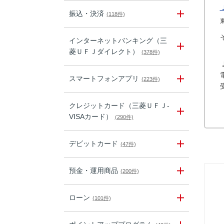
振込・決済
(118件)
インターネットバンキング（三
菱ＵＦＪダイレクト）
(378件)
スマートフォンアプリ
(223件)
クレジットカード（三菱ＵＦＪ-
VISAカード）
(290件)
デビットカード
(47件)
預金・運用商品
(200件)
ローン
(101件)