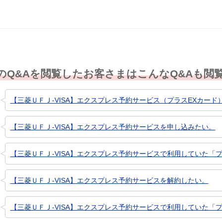
のQ&Aを閲覧したお客さまはこんなQ&Aも閲
【三菱ＵＦＪ-VISA】エクスプレス予約サービス（プラスEXカード）
【三菱ＵＦＪ-VISA】エクスプレス予約サービスを申し込みたい。
【三菱ＵＦＪ-VISA】エクスプレス予約サービスで利用していた「プラ
【三菱ＵＦＪ-VISA】エクスプレス予約サービスを解約したい。
【三菱ＵＦＪ-VISA】エクスプレス予約サービスで利用していた「プラ