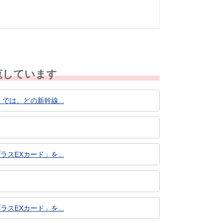
覧しています
では、どの新幹線...
スEXカード」を...
スEXカード」を...