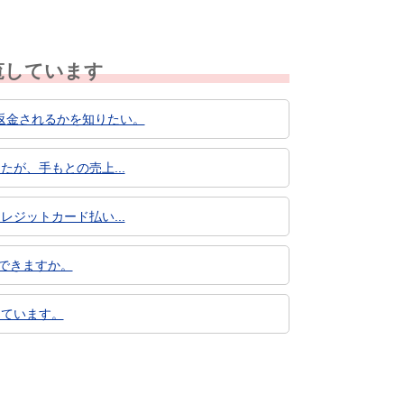
覧しています
返金されるかを知りたい。
たが、手もとの売上...
レジットカード払い...
認できますか。
っています。