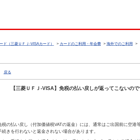
ード（三菱ＵＦＪ-VISAカード）
>
カードのご利用・年会費
>
海外でのご利用
>
戻る
【三菱ＵＦＪ-VISA】免税の払い戻しが返ってこないの
免税の払い戻し（付加価値税VATの返金）には、通常はご出国前に空港
手続きを行わないと返金されない場合があります。