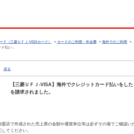
ード（三菱ＵＦＪ-VISAカード）
>
カードのご利用・年会費
>
海外でのご利用
>
払い...
戻る
【三菱ＵＦＪ-VISA】海外でクレジットカード払いをし
を請求されました。
加盟店で作成された売上票の金額や通貨単位等は必ずその場でご確認い
正してください。