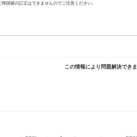
ご帰国後の訂正はできませんのでご注意ください。
この情報により問題解決でき
解決した
解決したが分かり
解決し
にくい