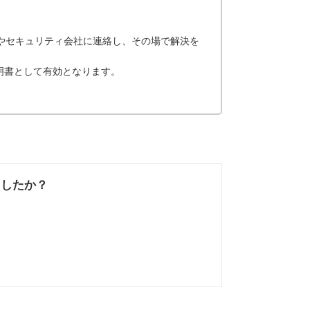
行やセキュリティ会社に連絡し、その場で解決を
明書として有効となります。
ましたか？
なかった
知りたい情報では
なかった