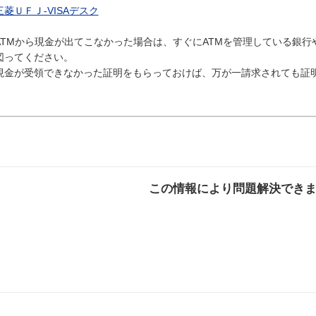
三菱ＵＦＪ-VISAデスク
ATMから現金が出てこなかった場合は、すぐにATMを管理している銀
図ってください。
現金が受領できなかった証明をもらっておけば、万が一請求されても証
この情報により問題解決でき
解決した
解決したが分かり
解決し
にくい