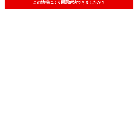
この情報により問題解決できましたか？
解決した
解決したが分かりにくい
解決しなかった
知りたい情報ではなかった