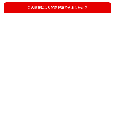
この情報により問題解決できましたか？
解決した
解決したが分かりにくい
解決しなかった
知りたい情報ではなかった