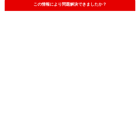
この情報により問題解決できましたか？
解決した
解決したが分かりにくい
解決しなかった
知りたい情報ではなかった