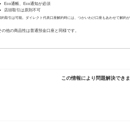
Eco通帳、Eco通知が必須
店頭取引は原則不可
解約取引は可能。ダイレクト代表口座解約時には、つかいわけ口座もあわせて解約が
その他の商品性は普通預金口座と同様です。
この情報により問題解決でき
解決した
解決したが分かり
解決し
にくい