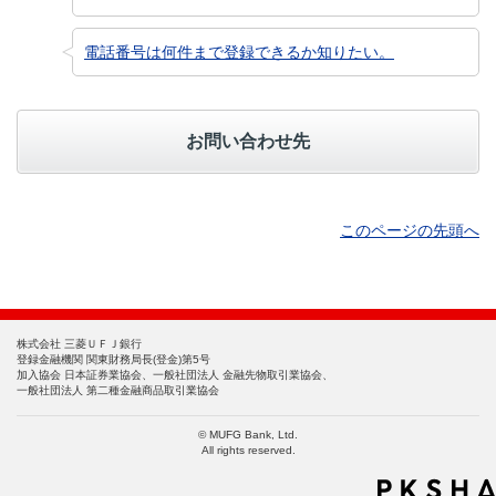
電話番号は何件まで登録できるか知りたい。
お問い合わせ先
このページの先頭へ
株式会社 三菱ＵＦＪ銀行
登録金融機関 関東財務局長(登金)第5号
加入協会 日本証券業協会、一般社団法人 金融先物取引業協会、
一般社団法人 第二種金融商品取引業協会
© MUFG Bank, Ltd.
All rights reserved.