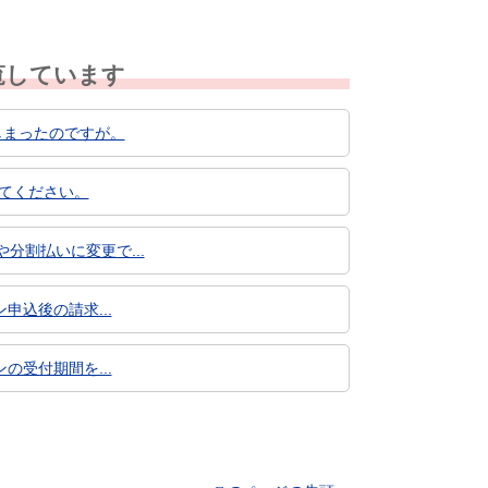
覧しています
しまったのですが。
えてください。
分割払いに変更で...
申込後の請求...
の受付期間を...