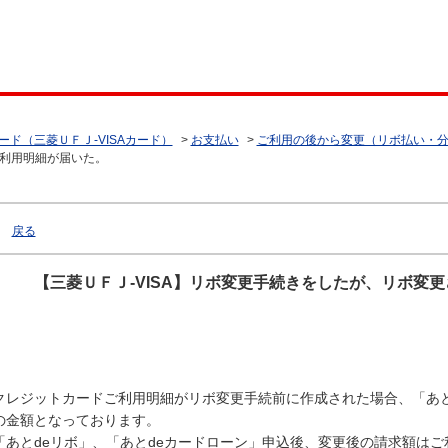
ード（三菱ＵＦＪ-VISAカード）
>
お支払い
>
ご利用の後から変更（リボ払い・
ご利用明細が届いた。
戻る
【三菱ＵＦＪ-VISA】リボ変更手続きをしたが、リボ変
クレジットカードご利用明細がリボ変更手続前に作成された場合、「あと
の金額となっております。
「あとdeリボ」、「あとdeカードローン」申込後、変更後の請求額は