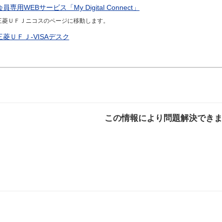
会員専用WEBサービス「My Digital Connect」
三菱ＵＦＪニコスのページに移動します。
三菱ＵＦＪ-VISAデスク
この情報により問題解決でき
解決した
解決したが分かり
解決し
にくい