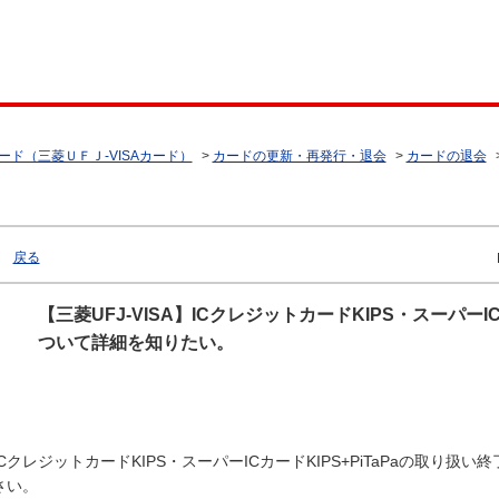
ード（三菱ＵＦＪ-VISAカード）
>
カードの更新・再発行・退会
>
カードの退会
戻る
【三菱UFJ-VISA】ICクレジットカードKIPS・スーパーI
ついて詳細を知りたい。
ICクレジットカードKIPS・スーパーICカードKIPS+PiTaPaの取り
さい。