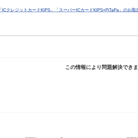
「ICクレジットカードKIPS」「スーパーICカードKIPS+PiTaPa」の
この情報により問題解決でき
解決した
解決したが分かり
解決し
にくい