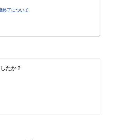
お取扱終了について
ましたか？
なかった
知りたい情報では
なかった