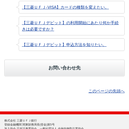
【三菱ＵＦＪ-VISA】カードの種類を変えたい。
【三菱ＵＦＪデビット】の利用開始にあたり何か手続
きは必要ですか？
【三菱ＵＦＪデビット】申込方法を知りたい。
お問い合わせ先
このページの先頭へ
株式会社 三菱ＵＦＪ銀行
登録金融機関 関東財務局長(登金)第5号
加入協会 日本証券業協会、一般社団法人 金融先物取引業協会、