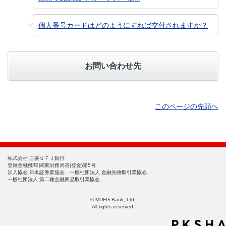
個人番号カードはどのようにすれば交付されますか？
お問い合わせ先
このページの先頭へ
株式会社 三菱ＵＦＪ銀行
登録金融機関 関東財務局長(登金)第5号
加入協会 日本証券業協会、一般社団法人 金融先物取引業協会、
一般社団法人 第二種金融商品取引業協会
© MUFG Bank, Ltd.
All rights reserved.