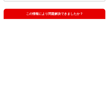
この情報により問題解決できましたか？
解決した
解決したが分かりにくい
解決しなかった
知りたい情報ではなかった