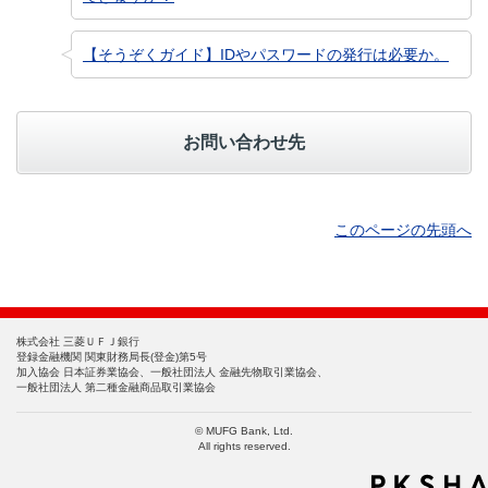
【そうぞくガイド】IDやパスワードの発行は必要か。
お問い合わせ先
このページの先頭へ
株式会社 三菱ＵＦＪ銀行
登録金融機関 関東財務局長(登金)第5号
加入協会 日本証券業協会、一般社団法人 金融先物取引業協会、
一般社団法人 第二種金融商品取引業協会
© MUFG Bank, Ltd.
All rights reserved.