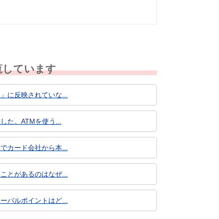
覧しています
」に反映されていな...
た。ATMを使う...
でカード会社から本...
ことがあるのはなぜ...
ーバルポイントはど...