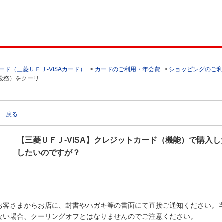
ード（三菱ＵＦＪ-VISAカード）
>
カードのご利用・年会費
>
ショッピングのご
務）をクーリ...
戻る
【三菱ＵＦＪ-VISA】クレジットカード（機能）で購入
したいのですが？
お客さまからお店に、封書やハガキ等の書面にて直接ご通知ください。
ない場合、クーリングオフとはなりませんのでご注意ください。