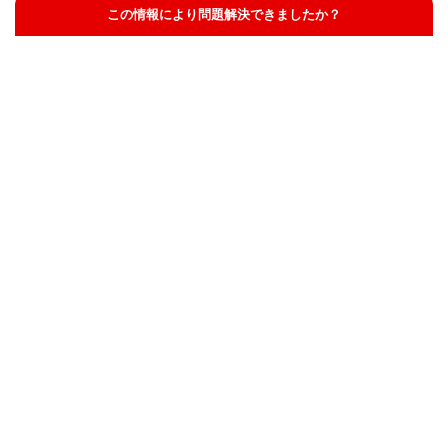
この情報により問題解決できましたか？
解決した
解決したが分かりにくい
解決しなかった
知りたい情報ではなかった