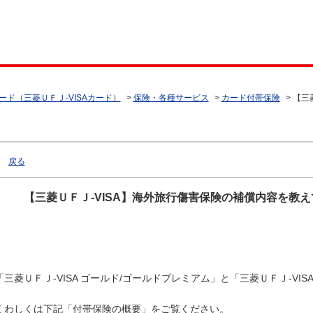
ード（三菱ＵＦＪ-VISAカード）
>
保険・各種サービス
>
カード付帯保険
>
【三
戻る
【三菱ＵＦＪ-VISA】海外旅行傷害保険の補償内容を教
「三菱ＵＦＪ-VISA ゴールド/ゴールドプレミアム」と「三菱ＵＦＪ-V
くわしくは下記「付帯保険の概要」をご覧ください。