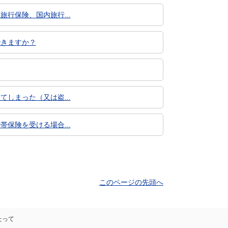
旅行保険、国内旅行...
できますか？
てしまった（又は盗...
帯保険を受ける場合...
このページの先頭へ
たって