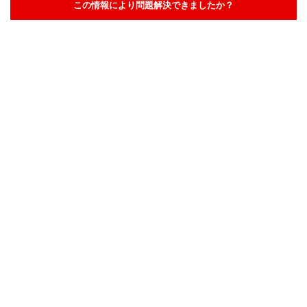
この情報により問題解決できましたか？
解決した
解決したが分かりにくい
解決しなかった
知りたい情報ではなかった