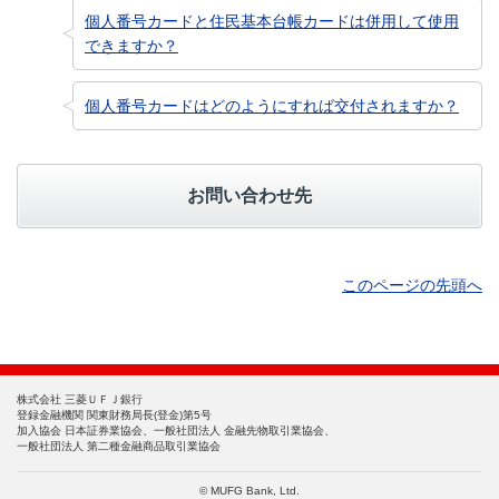
個人番号カードと住民基本台帳カードは併用して使用
できますか？
個人番号カードはどのようにすれば交付されますか？
お問い合わせ先
このページの先頭へ
株式会社 三菱ＵＦＪ銀行
登録金融機関 関東財務局長(登金)第5号
加入協会 日本証券業協会、一般社団法人 金融先物取引業協会、
一般社団法人 第二種金融商品取引業協会
© MUFG Bank, Ltd.