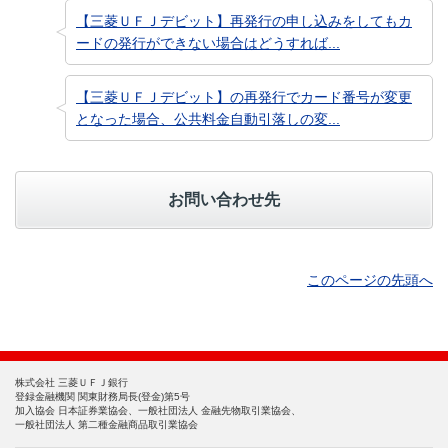
【三菱ＵＦＪデビット】再発行の申し込みをしてもカ
ードの発行ができない場合はどうすれば...
【三菱ＵＦＪデビット】の再発行でカード番号が変更
となった場合、公共料金自動引落しの変...
お問い合わせ先
このページの先頭へ
株式会社 三菱ＵＦＪ銀行
登録金融機関 関東財務局長(登金)第5号
加入協会 日本証券業協会、一般社団法人 金融先物取引業協会、
一般社団法人 第二種金融商品取引業協会