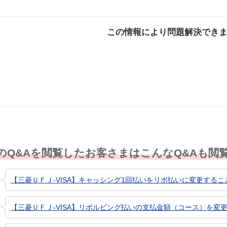
この情報により問題解決でき
解決した
解決したが分かり
解決し
にくい
のQ&Aを閲覧したお客さまはこんなQ&Aも閲
【三菱ＵＦＪ-VISA】キャッシング1回払いをリボ払いに変更する
【三菱ＵＦＪ-VISA】リボルビング払いの支払金額（コース）を変