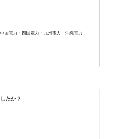
中国電力・四国電力・九州電力・沖縄電力
。
ましたか？
なかった
知りたい情報では
なかった