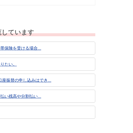
覧しています
帯保険を受ける場合...
知りたい。
振替の申し込みはでき...
払い残高や分割払い...