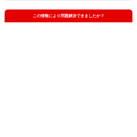
この情報により問題解決できましたか？
解決した
解決したが分かりにくい
解決しなかった
知りたい情報ではなかった