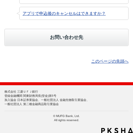
アプリで申込後のキャンセルはできますか？
お問い合わせ先
このページの先頭へ
株式会社 三菱ＵＦＪ銀行
登録金融機関 関東財務局長(登金)第5号
加入協会 日本証券業協会、一般社団法人 金融先物取引業協会、
一般社団法人 第二種金融商品取引業協会
© MUFG Bank, Ltd.
All rights reserved.