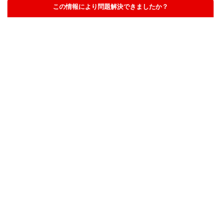
この情報により問題解決できましたか？
解決した
解決したが分かりにくい
解決しなかった
知りたい情報ではなかった