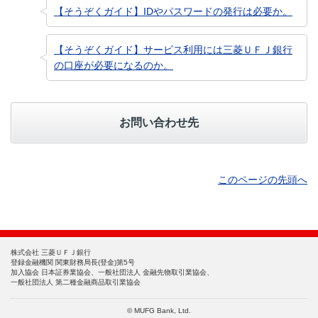
【そうぞくガイド】IDやパスワードの発行は必要か。
【そうぞくガイド】サービス利用には三菱ＵＦＪ銀行
の口座が必要になるのか。
お問い合わせ先
このページの先頭へ
株式会社 三菱ＵＦＪ銀行
登録金融機関 関東財務局長(登金)第5号
加入協会 日本証券業協会、一般社団法人 金融先物取引業協会、
一般社団法人 第二種金融商品取引業協会
© MUFG Bank, Ltd.