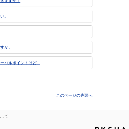
できますか？
しい。
ますか。
ーバルポイントはど...
このページの先頭へ
たって