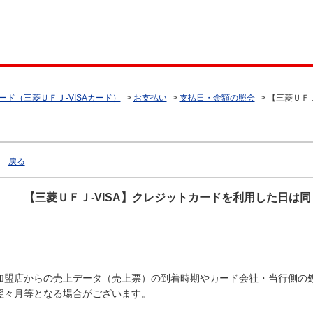
ード（三菱ＵＦＪ-VISAカード）
>
お支払い
>
支払日・金額の照会
>
【三菱ＵＦＪ
戻る
【三菱ＵＦＪ-VISA】クレジットカードを利用した日は
加盟店からの売上データ（売上票）の到着時期やカード会社・当行側の処
翌々月等となる場合がございます。