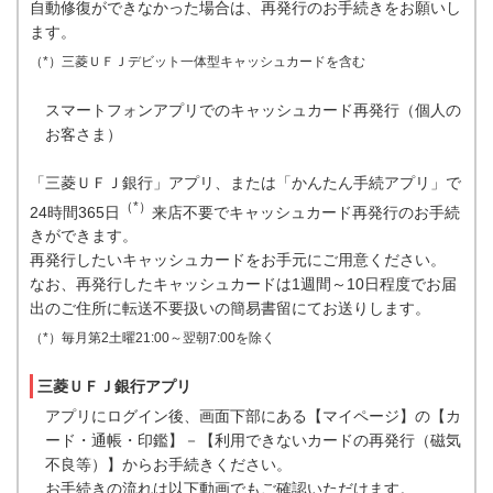
自動修復ができなかった場合は、再発行のお手続きをお願いし
ます。
（*）三菱ＵＦＪデビット一体型キャッシュカードを含む
スマートフォンアプリでのキャッシュカード再発行（個人の
お客さま）
「三菱ＵＦＪ銀行」アプリ、または「かんたん手続アプリ」で
（*）
24時間365日
来店不要でキャッシュカード再発行のお手続
きができます。
再発行したいキャッシュカードをお手元にご用意ください。
なお、再発行したキャッシュカードは1週間～10日程度でお届
出のご住所に転送不要扱いの簡易書留にてお送りします。
（*）毎月第2土曜21:00～翌朝7:00を除く
三菱ＵＦＪ銀行アプリ
アプリにログイン後、画面下部にある【マイページ】の【カ
ード・通帳・印鑑】－【利用できないカードの再発行（磁気
不良等）】からお手続きください。
お手続きの流れは以下動画でもご確認いただけます。