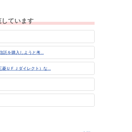
覧しています
託を購入しようと考...
ＵＦＪダイレクト）な...