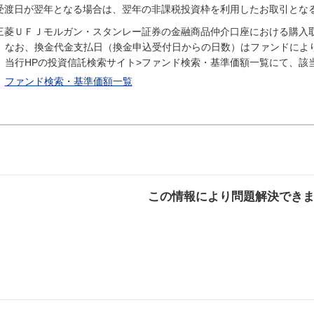
受渡日が翌年となる場合は、翌年の非課税投資枠を利用したお取引とな
三菱ＵＦＪモルガン・スタンレー証券の金融商品仲介口座における購入
なお、換金代金支払日（換金申込受付日からの日数）はファンドによ
当行HPの投資信託検索サイト>ファンド検索・基準価額一覧にて、該
ファンド検索・基準価額一覧
この情報により問題解決でき
解決した
解決したが分かり
解決し
にくい