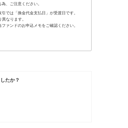
る為、ご注意ください。
取引では「換金代金支払日」が受渡日です。
り異なります。
当ファンドのお申込メモをご確認ください。
ましたか？
なかった
知りたい情報では
なかった