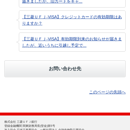
届きましたが、旧カードをキャ...
【三菱ＵＦＪ-VISA】クレジットカードの有効期限はあ
りますか？
【三菱ＵＦＪ-VISA】有効期限到来のお知らせが届きま
したが、近いうちに引越し予定で...
お問い合わせ先
このページの先頭へ
株式会社 三菱ＵＦＪ銀行
登録金融機関 関東財務局長(登金)第5号
加入協会 日本証券業協会、一般社団法人 金融先物取引業協会、